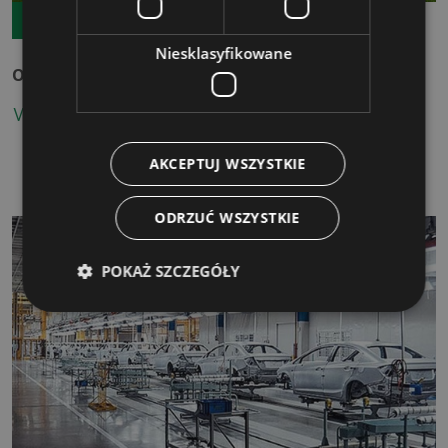
11.08.2026
TERMIN GWARANTOWANY
Niesklasyfikowane
Obliczanie śladu węglowego organizacji w praktyce
WIĘCEJ
AKCEPTUJ WSZYSTKIE
ODRZUĆ WSZYSTKIE
POKAŻ SZCZEGÓŁY