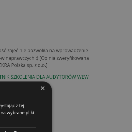
ość zajęć nie pozwoliła na wprowadzenie
w naprawczych :) [Opinia zweryfikowana
KRA Polska sp. z o.o.]
TNIK SZKOLENIA DLA AUDYTORÓW WEW.
×
stając z tej
 na wybrane pliki