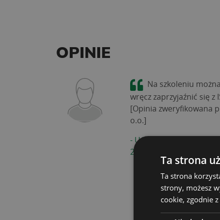
OPINIE
Na szkoleniu można 
wręcz zaprzyjaźnić się z 
[Opinia zweryfikowana p
o.o.]
-
UCZESTNIK SZKOLENIA
27001"
Ta strona u
Ta strona korzyst
strony, możesz w
cookie, zgodnie z