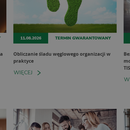
Y
11.08.2026
TERMIN GWARANTOWANY
ia
Obliczanie śladu węglowego organizacji w
Be
praktyce
mo
TI
WIĘCEJ
W