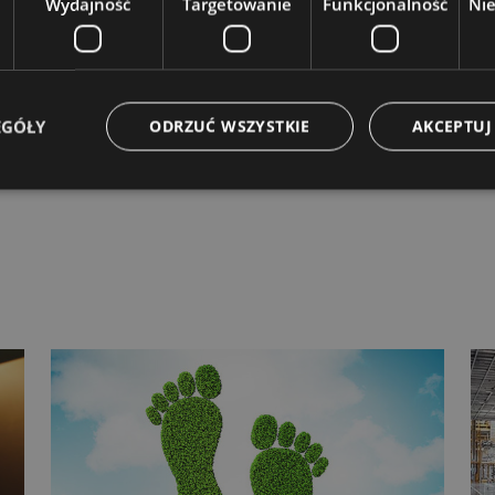
Wydajność
Targetowanie
Funkcjonalność
Ni
SZ SZKOLENIA DOPASOWANEGO DO
JEJ FIRMY? SPRAWDŹ NASZĄ OFERTĘ.
EGÓŁY
ODRZUĆ WSZYSTKIE
AKCEPTUJ