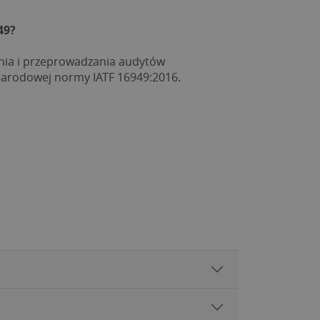
49?
nia i przeprowadzania audytów 
narodowej normy IATF 16949:2016.