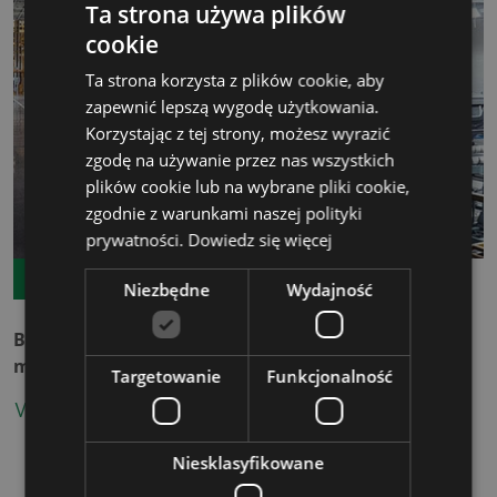
Ta strona używa plików
cookie
Ta strona korzysta z plików cookie, aby
zapewnić lepszą wygodę użytkowania.
Korzystając z tej strony, możesz wyrazić
zgodę na używanie przez nas wszystkich
plików cookie lub na wybrane pliki cookie,
zgodnie z warunkami naszej polityki
prywatności.
Dowiedz się więcej
12.08.2026
TERMIN GWARANTOWANY
Niezbędne
Wydajność
Bezpieczeństwo informacji w przemyśle
motoryzacyjnym na podstawie wymagań TISAX
Targetowanie
Funkcjonalność
WIĘCEJ
Niesklasyfikowane