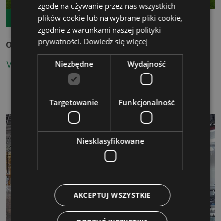
zgodę na używanie przez nas wszystkich
plików cookie lub na wybrane pliki cookie,
11.08.2026
TERMIN GWARANTOWANY
zgodnie z warunkami naszej polityki
prywatności.
Dowiedz się więcej
Obliczanie śladu węglowego organizacji w praktyce
Niezbędne
Wydajność
WIĘCEJ
Targetowanie
Funkcjonalność
Niesklasyfikowane
AKCEPTUJ WSZYSTKIE