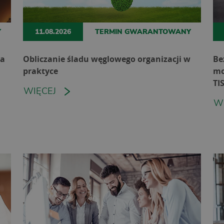
Y
11.08.2026
TERMIN GWARANTOWANY
ia
Obliczanie śladu węglowego organizacji w
Be
praktyce
mo
TI
WIĘCEJ
W