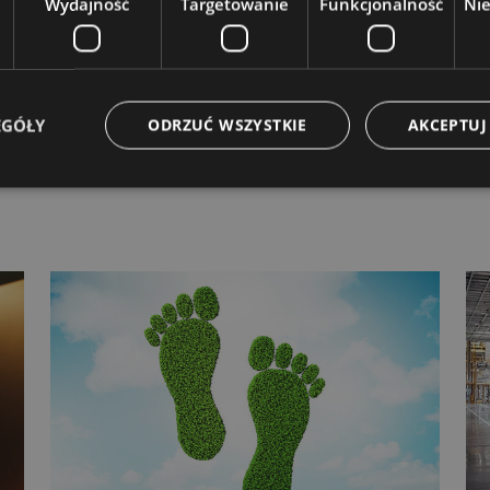
Wydajność
Targetowanie
Funkcjonalność
Ni
SZ SZKOLENIA DOPASOWANEGO DO
JEJ FIRMY? SPRAWDŹ NASZĄ OFERTĘ.
EGÓŁY
ODRZUĆ WSZYSTKIE
AKCEPTUJ