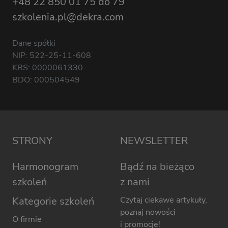
+48 22 850 01 75 do 79
szkolenia.pl@dekra.com
Dane spółki
NIP: 522-25-11-608
KRS: 0000061330
BDO: 000504549
STRONY
NEWSLETTER
Harmonogram
Bądź na bieżąco
szkoleń
z nami
Kategorie szkoleń
Czytaj ciekawe artykuły,
poznaj nowości
O firmie
i promocje!