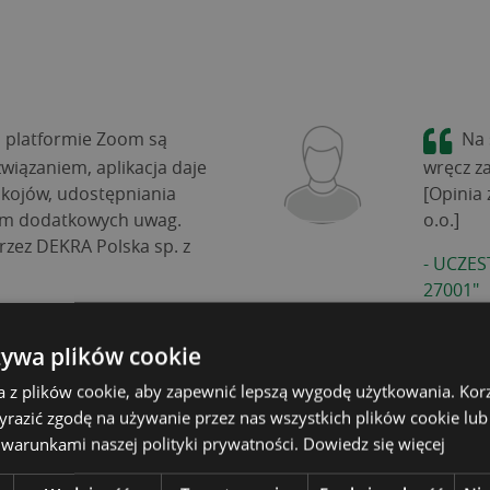
a platformie Zoom są
Na 
iązaniem, aplikacja daje
wręcz za
okojów, udostępniania
[Opinia
mam dodatkowych uwag.
o.o.]
rzez DEKRA Polska sp. z
-
UCZES
27001"
 Z ZAKRESU
żywa plików cookie
a z plików cookie, aby zapewnić lepszą wygodę użytkowania. Korzy
yrazić zgodę na używanie przez nas wszystkich plików cookie lub
 warunkami naszej polityki prywatności.
Dowiedz się więcej