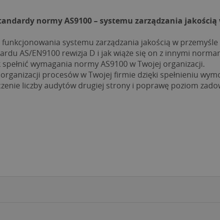
tandardy normy AS9100 – systemu zarządzania jakością w 
funkcjonowania systemu zarządzania jakością w przemyśle lo
ardu AS/EN9100 rewizja D i jak wiąże się on z innymi norma
k spełnić wymagania normy AS9100 w Twojej organizacji.
 organizacji procesów w Twojej firmie dzięki spełnieniu wy
iczenie liczby audytów drugiej strony i poprawę poziom zado