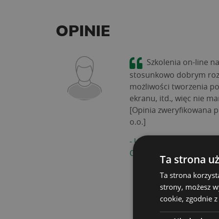
OPINIE
Szkolenia on-line n
stosunkowo dobrym rozw
możliwości tworzenia p
ekranu, itd., więc nie 
[Opinia zweryfikowana p
o.o.]
-
UCZESTNIK SZKOLENIA
CYBERBEZPIECZEŃSTWA
Ta strona u
Ta strona korzyst
strony, możesz w
cookie, zgodnie z