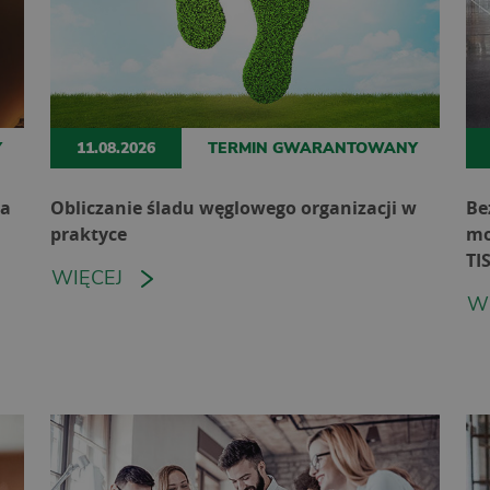
Y
11.08.2026
TERMIN GWARANTOWANY
ia
Obliczanie śladu węglowego organizacji w
Be
praktyce
mo
TI
WIĘCEJ
W