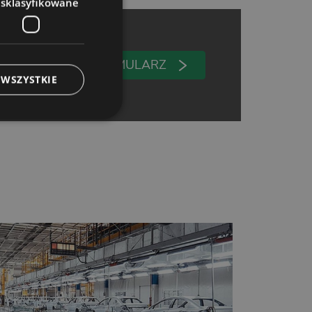
esklasyfikowane
WYPEŁNIJ FORMULARZ
 WSZYSTKIE