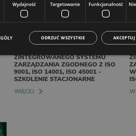
Wydajność
Targetowanie
Funkcjonalność
Ni
EGÓŁY
ODRZUĆ WSZYSTKIE
AKCEPTUJ
PEŁNOMOCNIK
P
ZINTEGROWANEGO SYSTEMU
Z
ZARZĄDZANIA ZGODNEGO Z ISO
Z
9001, ISO 14001, ISO 45001 -
W
SZKOLENIE STACJONARNE
I
WIĘCEJ
W